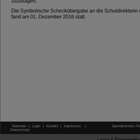
zuzusagen.
Die Symbolische Scheckübergabe an die Schuldirektorin 
fand am 01. Dezember 2016 statt.
Startseite
|
Login
|
Kontakt
|
Impressum
|
Spendenkonto: För
Datenschutz
Layout & Programmieru