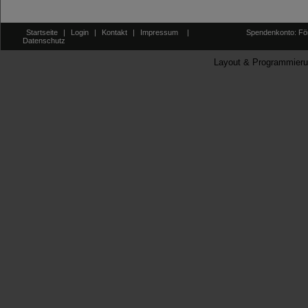
Startseite
|
Login
|
Kontakt
|
Impressum
|
Spendenkonto: För
Datenschutz
Layout & Programmieru