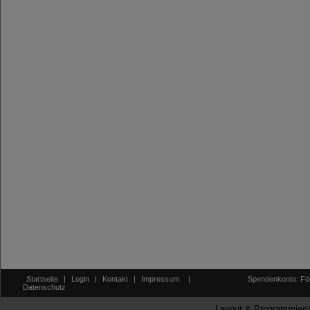
Startseite
|
Login
|
Kontakt
|
Impressum
|
Spendenkonto: För
Datenschutz
Layout & Programmieru