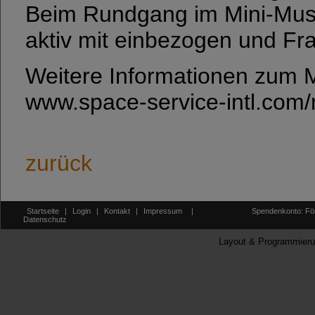
Beim Rundgang im Mini-Mus
aktiv mit einbezogen und Fra
Weitere Informationen zum 
www.space-service-intl.co
zurück
Startseite
|
Login
|
Kontakt
|
Impressum
|
Spendenkonto: För
Datenschutz
Layout & Programmieru